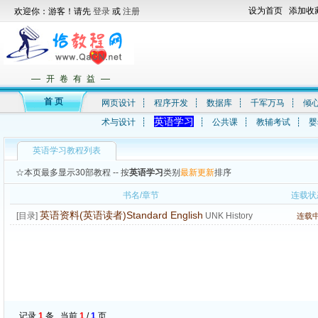
设为首页
添加收
欢迎你：游客！请先
登录
或
注册
—
—
开 卷 有 益
首 页
网页设计
┊
程序开发
┊
数据库
┊
千军万马
┊
倾
英语学习
术与设计
┊
┊
公共课
┊
教辅考试
┊
婴
英语学习教程列表
☆本页最多显示30部教程 -- 按
英语学习
类别
最新更新
排序
书名/章节
连载状
英语资料(英语读者)Standard English
[目录]
UNK History
连载
记录
1
条 , 当前
1
/
1
页