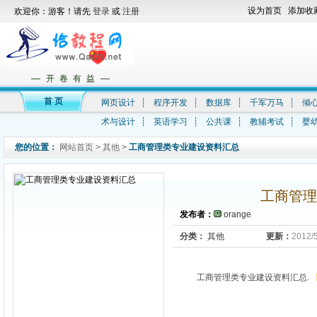
设为首页
添加收
欢迎你：游客！请先
登录
或
注册
—
—
开 卷 有 益
首 页
网页设计
┊
程序开发
┊
数据库
┊
千军万马
┊
倾
术与设计
┊
英语学习
┊
公共课
┊
教辅考试
┊
婴
您的位置：
网站首页
>
其他
>
工商管理类专业建设资料汇总
工商管理
发布者：
orange
分类：
其他
更新：
2012/
工商管理类专业建设资料汇总.