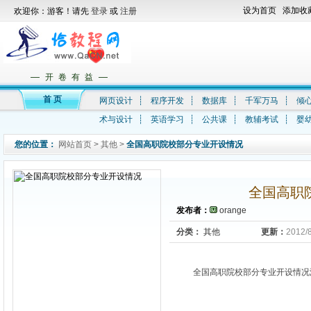
设为首页
添加收
欢迎你：游客！请先
登录
或
注册
—
—
开 卷 有 益
首 页
网页设计
┊
程序开发
┊
数据库
┊
千军万马
┊
倾
术与设计
┊
英语学习
┊
公共课
┊
教辅考试
┊
婴
您的位置：
网站首页
>
其他
>
全国高职院校部分专业开设情况
全国高职
发布者：
orange
分类：
其他
更新：
2012/
全国高职院校部分专业开设情