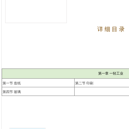
详 细 目 录
第一章 一轻工业
第一节 造纸
第二节 印刷
第四节 玻璃