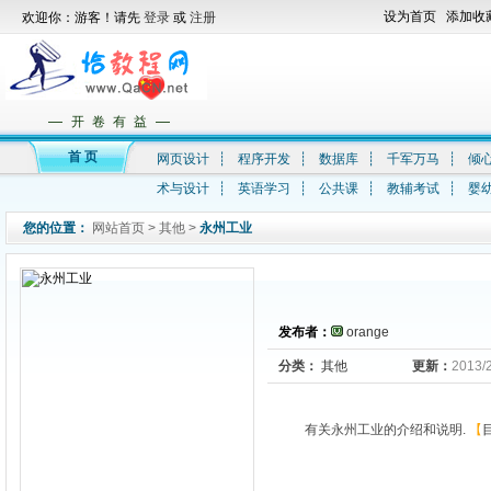
设为首页
添加收
欢迎你：游客！请先
登录
或
注册
—
—
开 卷 有 益
首 页
网页设计
┊
程序开发
┊
数据库
┊
千军万马
┊
倾
术与设计
┊
英语学习
┊
公共课
┊
教辅考试
┊
婴
您的位置：
网站首页
>
其他
>
永州工业
发布者：
orange
分类：
其他
更新：
2013/
有关永州工业的介绍和说明.
【